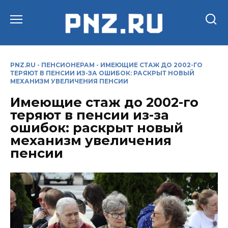
Перейти
к
содержанию
PNZ.RU
-
ПЕНСИОНЕРАМ
-
ИМЕЮЩИЕ СТАЖ ДО 2002-ГО
ТЕРЯЮТ В ПЕНСИИ ИЗ-ЗА ОШИБОК: РАСКРЫТ НОВЫЙ
МЕХАНИЗМ УВЕЛИЧЕНИЯ ПЕНСИИ
Имеющие стаж до 2002-го
теряют в пенсии из-за
ошибок: раскрыт новый
механизм увеличения
пенсии