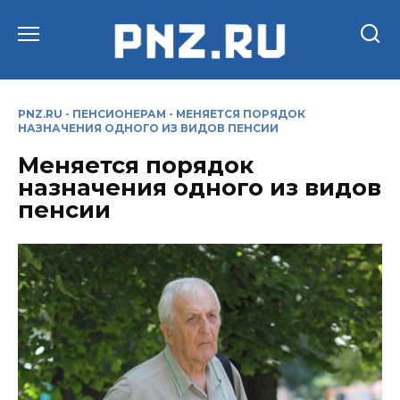
Перейти
к
содержанию
PNZ.RU
-
ПЕНСИОНЕРАМ
-
МЕНЯЕТСЯ ПОРЯДОК
НАЗНАЧЕНИЯ ОДНОГО ИЗ ВИДОВ ПЕНСИИ
Меняется порядок
назначения одного из видов
пенсии