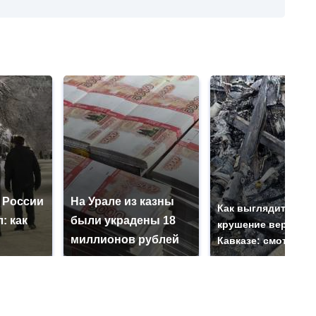
 России
На Урале из казны
Как выглядит мест
: как
были украдены 18
крушение вертолет
миллионов рублей
Кавказе: смотреть