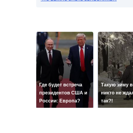
Где будет встреча
Такую зиму в
президентов США и
никто не ждал
России: Европа?
так?!