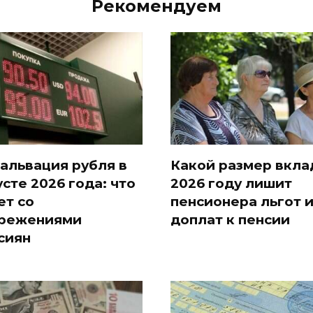
Рекомендуем
альвация рубля в
Какой размер вкла
усте 2026 года: что
2026 году лишит
ет со
пенсионера льгот 
режениями
доплат к пенсии
сиян