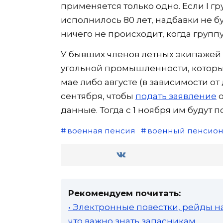
применяется только одно. Если I гр
исполнилось 80 лет, надбавки не б
ничего не происходит, когда групп
У бывших членов летных экипажей
угольной промышленности, которы
мае либо августе (в зависимости от
сентября, чтобы
подать заявление
о
данные. Тогда с 1 ноября им будут 
военная пенсия
военный пенсио
Рекомендуем почитать:
• Электронные повестки, рейды н
что важно знать запасникам