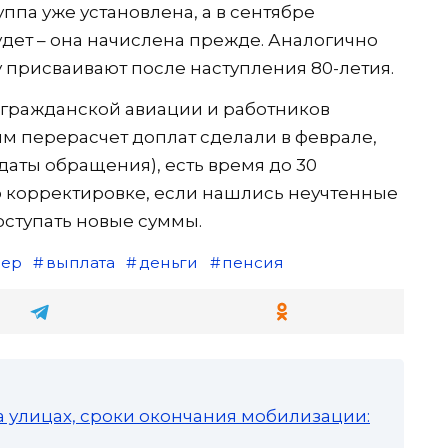
уппа уже установлена, а в сентябре
удет – она начислена прежде. Аналогично
у присваивают после наступления 80-летия.
 гражданской авиации и работников
м перерасчет доплат сделали в феврале,
 даты обращения), есть время до 30
 корректировке, если нашлись неучтенные
поступать новые суммы.
нер
выплата
деньги
пенсия
а улицах, сроки окончания мобилизации: