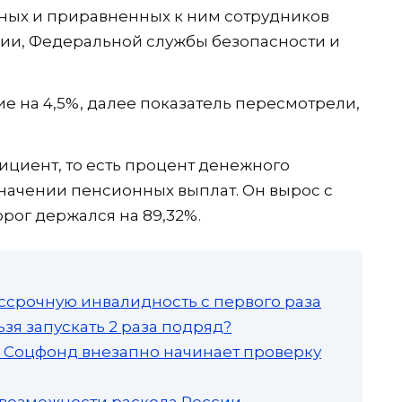
ных и приравненных к ним сотрудников
сии, Федеральной службы безопасности и
 на 4,5%, далее показатель пересмотрели,
циент, то есть процент денежного
начении пенсионных выплат. Он вырос с
орог держался на 89,32%.
ссрочную инвалидность с первого раза
зя запускать 2 раза подряд?
а: Соцфонд внезапно начинает проверку
 возможности раскола России