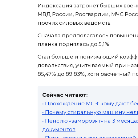
Индексация затронет бывших воен
МВД России, Росгвардии, МЧС Рос
прочих силовых ведомств.
Сначала предполагалось повышение
планка поднялась до 5,1%.
Стал больше и понижающий коэффи
довольствия, учитываемый при наз
85,47% до 89,83%, хотя расчетный п
Сейчас читают:
• Прохождение МСЭ: кому дают бе
• Почему стиральную машину нель
• Пенсию «заморозят» на 3 месяц
документов
• Путин заявил о существовавшей