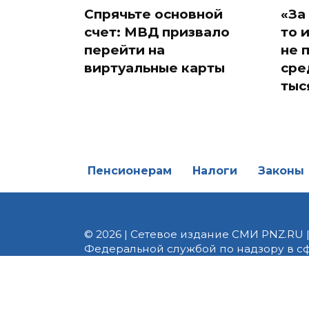
Спрячьте основной
«За
счет: МВД призвало
то 
перейти на
не 
виртуальные карты
сре
тыс
Пенсионерам
Налоги
Законы
© 2026 | Сетевое издание СМИ PNZ.RU 
Федеральной службой по надзору в с
Реестровая запись ЭЛ № ФС 77 - 82747 
редакции 8 (8412) 238-002, e-mail: of
материалы. Любое использование авт
информационных или авторских матери