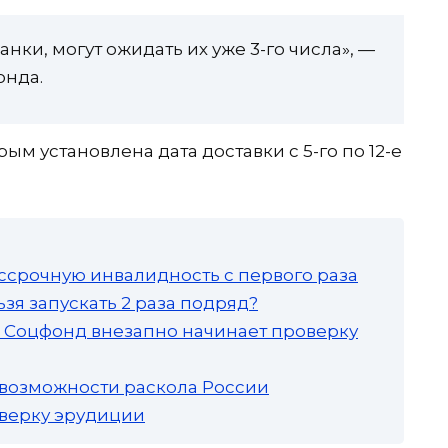
анки, могут ожидать их уже 3-го числа», —
онда.
рым установлена дата доставки с 5-го по 12-е
ссрочную инвалидность с первого раза
зя запускать 2 раза подряд?
а: Соцфонд внезапно начинает проверку
 возможности раскола России
роверку эрудиции