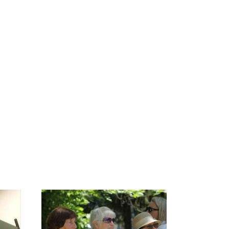
СМИ: В Химках на
е
полицейскую
В магазинах России
о
машину напали и
ажиотаж из-за этого
подожгли.
продукта: что купить?