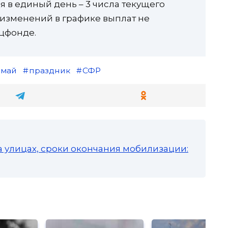
 в единый день – 3 числа текущего
изменений в графике выплат не
оцфонде.
омай
праздник
СФР
а улицах, сроки окончания мобилизации: