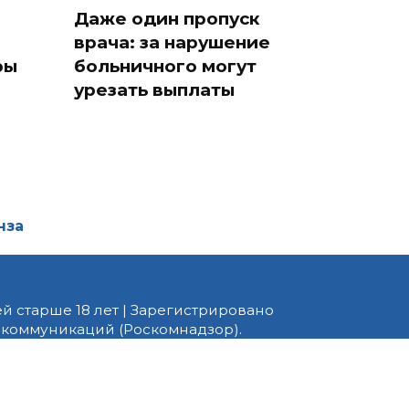
Даже один пропуск
врача: за нарушение
ры
больничного могут
урезать выплаты
нза
й старше 18 лет | Зарегистрировано
 коммуникаций (Роскомнадзор).
едактор — Белов В.Ю. Телефон
 информационные и авторские
ено. При перепечатке
 PNZ.RU» обязательна.