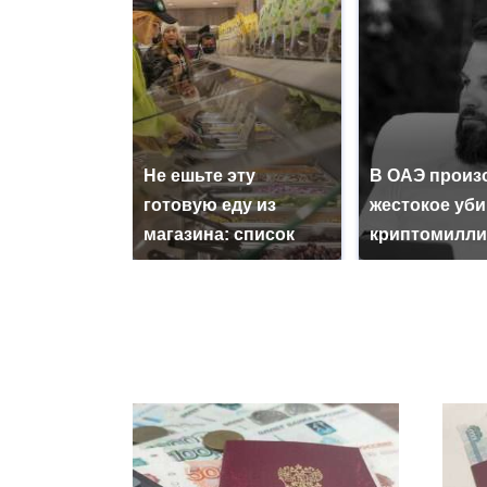
Не ешьте эту
В ОАЭ произ
готовую еду из
жестокое уб
магазина: список
криптомилли