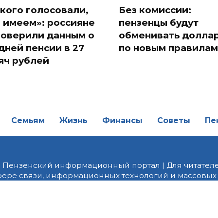
 кого голосовали,
Без комиссии:
и имеем»: россияне
пензенцы будут
поверили данным о
обменивать долла
дней пенсии в 27
по новым правилам
яч рублей
Семьям
Жизнь
Финансы
Советы
Пе
| Пензенский информационный портал | Для читателе
фере связи, информационных технологий и массовых
от 18.02.2022 года. Учредитель ООО «ПНЗ». Главный р
fice@penzainform.ru | На портале PNZ.RU размещаются
орских материалов без разрешения редакции запрещ
алов гиперссылка с указанием «как сообщает портал