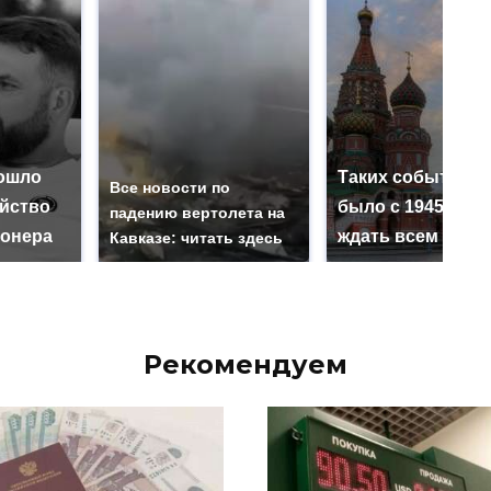
ошло
Таких событий н
Все новости по
ийство
было с 1945: чег
падению вертолета на
онера
ждать всем нам?
Кавказе: читать здесь
Рекомендуем