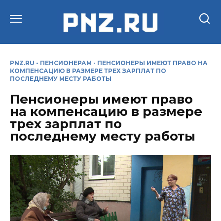
Перейти
к
содержанию
PNZ.RU
-
ПЕНСИОНЕРАМ
-
ПЕНСИОНЕРЫ ИМЕЮТ ПРАВО НА
КОМПЕНСАЦИЮ В РАЗМЕРЕ ТРЕХ ЗАРПЛАТ ПО
ПОСЛЕДНЕМУ МЕСТУ РАБОТЫ
Пенсионеры имеют право
на компенсацию в размере
трех зарплат по
последнему месту работы