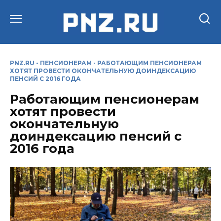
Перейти
к
содержанию
PNZ.RU
-
ПЕНСИОНЕРАМ
-
РАБОТАЮЩИМ ПЕНСИОНЕРАМ
ХОТЯТ ПРОВЕСТИ ОКОНЧАТЕЛЬНУЮ ДОИНДЕКСАЦИЮ
ПЕНСИЙ С 2016 ГОДА
Работающим пенсионерам
хотят провести
окончательную
доиндексацию пенсий с
2016 года