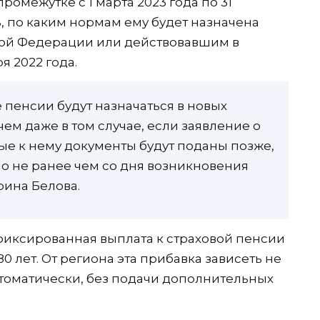
ромежутке с 1 марта 2023 года по 31
ь, по каким нормам ему будет назначена
кой Федерации или действовавшим в
я 2022 года.
 пенсии будут назначаться в новых
ичем даже в том случае, если заявление о
е к нему документы будут поданы позже,
(но не ранее чем со дня возникновения
рина Белова.
 фиксированная выплата к страховой пенсии
80 лет. От региона эта прибавка зависеть не
втоматически, без подачи дополнительных