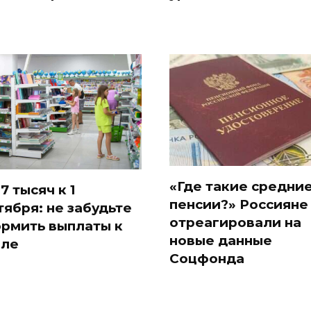
«Где такие средни
7 тысяч к 1
пенсии?» Россияне
тября: не забудьте
отреагировали на
рмить выплаты к
новые данные
ле
Соцфонда