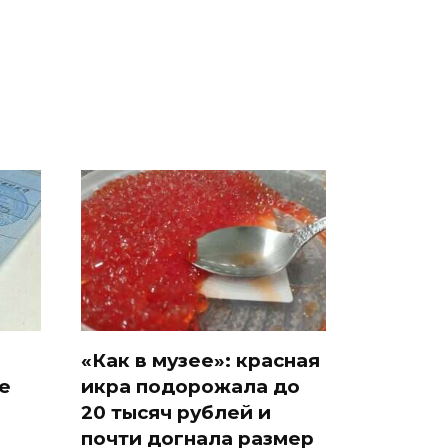
ра
ждать всем нам?
Кавказе: читать здесь
«Как в музее»: красная
е
икра подорожала до
20 тысяч рублей и
почти догнала размер