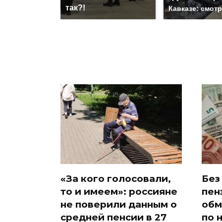
так?!
Кавказе: смот
«За кого голосовали,
Без
то и имеем»: россияне
пен
не поверили данным о
обм
средней пенсии в 27
по 