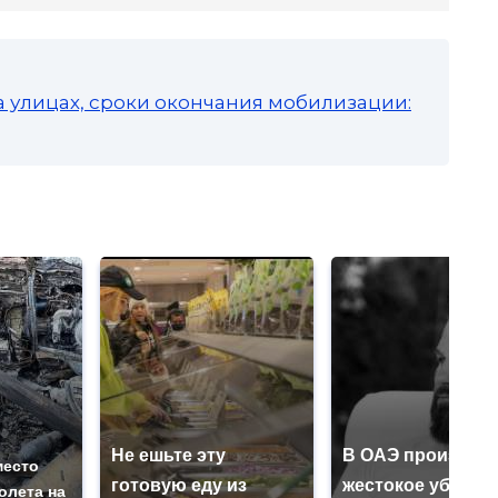
а улицах, сроки окончания мобилизации:
Не ешьте эту
В ОАЭ произошл
место
готовую еду из
жестокое убийст
олета на