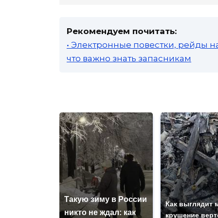
Рекомендуем почитать:
• Электронные повестки, рейды н
что важно знать запасникам
Такую зиму в России
Как выглядит 
никто не ждал: как
крушение верт