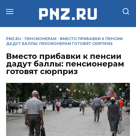
Перейти
к
содержанию
PNZ.RU
-
ПЕНСИОНЕРАМ
-
ВМЕСТО ПРИБАВКИ К ПЕНСИИ
ДАДУТ БАЛЛЫ: ПЕНСИОНЕРАМ ГОТОВЯТ СЮРПРИЗ
Вместо прибавки к пенсии
дадут баллы: пенсионерам
готовят сюрприз