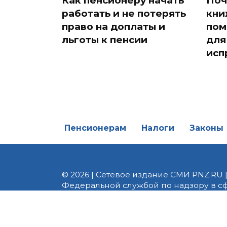
Как пенсионеру начать
Поч
работать и не потерять
кни
право на доплаты и
пом
льготы к пенсии
для
исп
Пенсионерам
Налоги
Законы
© 2026 | Сетевое издание СМИ PNZ.RU 
Федеральной службой по надзору в с
Реестровая запись ЭЛ № ФС 77 - 82747 
редакции 8 (8412) 238-002, e-mail: of
материалы. Любое использование авт