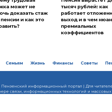
ему трудовая
Пенсия вырастет д
жка может не
тысяч рублей: как
очь доказать стаж
работает отложен
 пенсии и как это
выход и в чем нюан
равить?
премиальных
коэффициентов
Семьям
Жизнь
Финансы
Советы
Пе
| Пензенский информационный портал | Для читателе
фере связи, информационных технологий и массовых
от 18.02.2022 года. Учредитель ООО «ПНЗ». Главный р
fice@penzainform.ru | На портале PNZ.RU размещаются
орских материалов без разрешения редакции запрещ