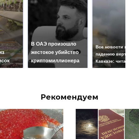
В ОАЭ произошло
Все новости по
из
жестокое убийство
падению вертолета
исок
криптомиллионера
Кавказе: читать зд
Рекомендуем