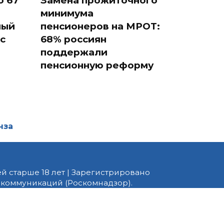
о 67
Замена прожиточного
минимума
ный
пенсионеров на МРОТ:
с
68% россиян
поддержали
пенсионную реформу
нза
й старше 18 лет | Зарегистрировано
 коммуникаций (Роскомнадзор).
едактор — Белов В.Ю. Телефон
 информационные и авторские
ено. При перепечатке