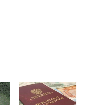
Таких событий не
В магазинах России
было с 1945: чего
 на
ажиотаж из-за этого
ждать всем нам?
есь
продукта: что купить?