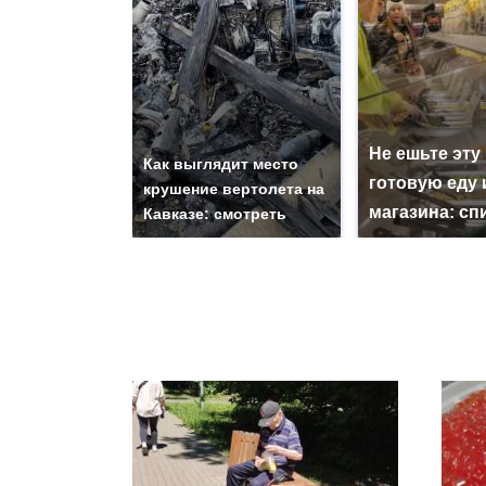
Не ешьте эту
Как выглядит место
готовую еду 
крушение вертолета на
магазина: сп
Кавказе: смотреть