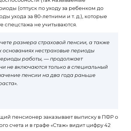
доспособности (так называемые
риоды (отпуск по уходу за ребенком до
ды ухода за 80-летними и т. д.), которые
е спецстажа не учитываются.
чете размера страховой пенсии, а также
х основаниях нестраховые периоды
 периоды работы, — продолжает
ни не включаются только в специальный
значение пенсии на два года раньше
раста».
ущий пенсионер заказывает выписку в ПФР о
о счета и в графе «Стаж» видит цифру 42