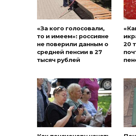
«За кого голосовали,
«Ка
то и имеем»: россияне
икр
не поверили данным о
20 
средней пенсии в 27
поч
тысяч рублей
пен