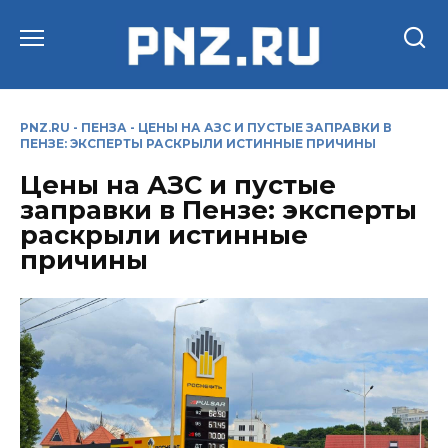
Перейти
к
содержанию
PNZ.RU
-
ПЕНЗА
-
ЦЕНЫ НА АЗС И ПУСТЫЕ ЗАПРАВКИ В
ПЕНЗЕ: ЭКСПЕРТЫ РАСКРЫЛИ ИСТИННЫЕ ПРИЧИНЫ
Цены на АЗС и пустые
заправки в Пензе: эксперты
раскрыли истинные
причины