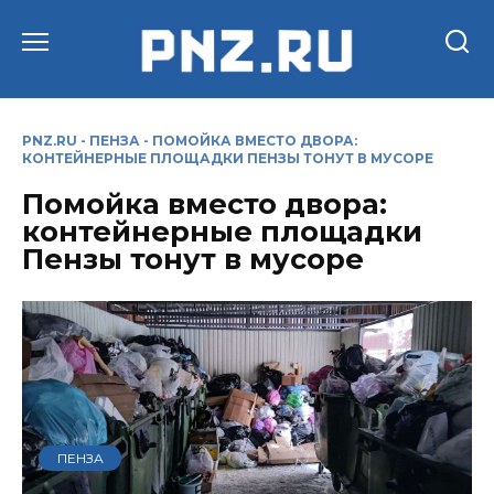
Перейти
к
содержанию
PNZ.RU
-
ПЕНЗА
-
ПОМОЙКА ВМЕСТО ДВОРА:
КОНТЕЙНЕРНЫЕ ПЛОЩАДКИ ПЕНЗЫ ТОНУТ В МУСОРЕ
Помойка вместо двора:
контейнерные площадки
Пензы тонут в мусоре
ПЕНЗА