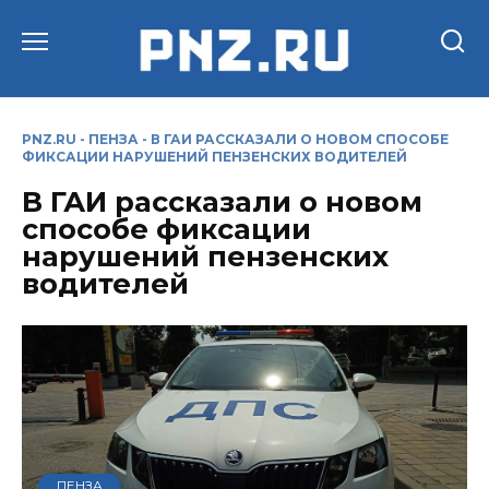
Перейти
к
содержанию
PNZ.RU
-
ПЕНЗА
-
В ГАИ РАССКАЗАЛИ О НОВОМ СПОСОБЕ
ФИКСАЦИИ НАРУШЕНИЙ ПЕНЗЕНСКИХ ВОДИТЕЛЕЙ
В ГАИ рассказали о новом
способе фиксации
нарушений пензенских
водителей
ПЕНЗА