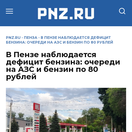
Перейти
к
содержанию
PNZ.RU
-
ПЕНЗА
-
В ПЕНЗЕ НАБЛЮДАЕТСЯ ДЕФИЦИТ
БЕНЗИНА: ОЧЕРЕДИ НА АЗС И БЕНЗИН ПО 80 РУБЛЕЙ
В Пензе наблюдается
дефицит бензина: очереди
на АЗС и бензин по 80
рублей