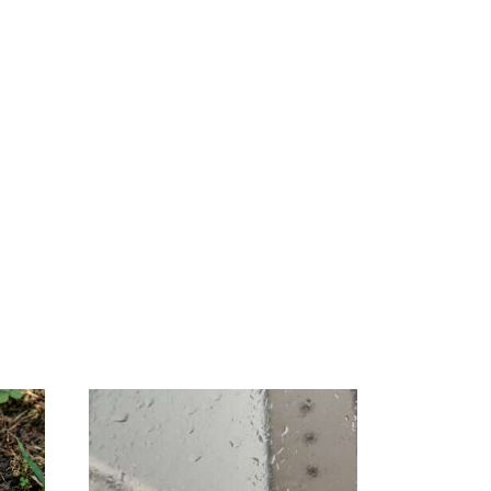
Таких событий не
В магазинах России
было с 1945: чего
 на
ажиотаж из-за этого
ждать всем нам?
есь
продукта: что купить?