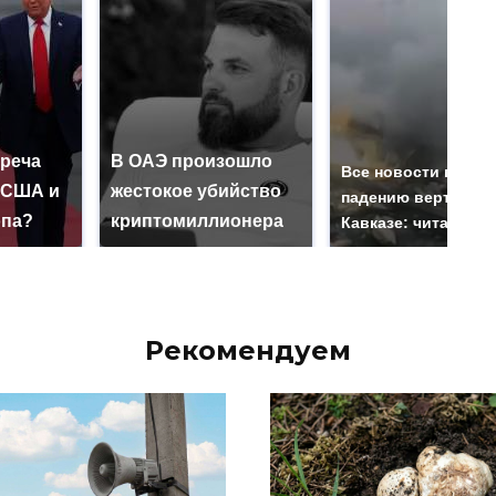
треча
В ОАЭ произошло
Все новости по
 США и
жестокое убийство
падению вертолета
опа?
криптомиллионера
Кавказе: читать зд
Рекомендуем