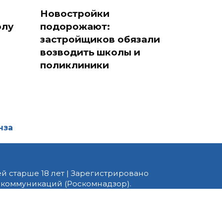
Новостройки
олу
подорожают:
застройщиков обязали
возводить школы и
поликлиники
нза
й старше 18 лет | Зарегистрировано
 коммуникаций (Роскомнадзор).
едактор — Белов В.Ю. Телефон
 информационные и авторские
ено. При перепечатке