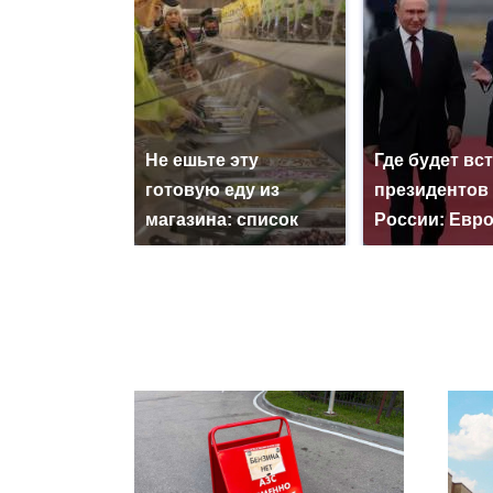
Не ешьте эту
Где будет вс
готовую еду из
президентов
магазина: список
России: Евр