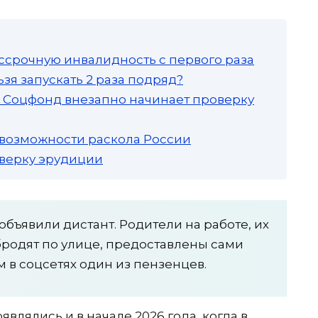
ссрочную инвалидность с первого раза
зя запускать 2 раза подряд?
а: Соцфонд внезапно начинает проверку
 возможности раскола России
роверку эрудиции
объявили дистант. Родители на работе, их
бродят по улице, предоставлены сами
 в соцсетях один из пензенцев.
лялись и в начале 2026 года, когда в