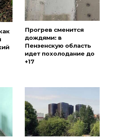
Прогрев сменится
как
дождями: в
й
Пензенскую область
кий
идет похолодание до
+17