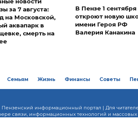
вные новости
В Пензе 1 сентября
зы за 7 августа:
откроют новую шк
д на Московской,
имени Героя РФ
ый аквапарк в
Валерия Канакина
щевке, смерть на
ее
Семьям
Жизнь
Финансы
Советы
Пе
| Пензенский информационный портал | Для читателе
фере связи, информационных технологий и массовых
от 18.02.2022 года. Учредитель ООО «ПНЗ». Главный р
fice@penzainform.ru | На портале PNZ.RU размещаются
орских материалов без разрешения редакции запрещ