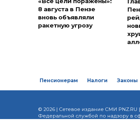
«Все цели поражены»:
Гла
8 августа в Пензе
Пен
вновь объявляли
рей
ракетную угрозу
нов
хру
алл
Пенсионерам
Налоги
Законы
© 2026 | Сетевое издание СМИ PNZ.RU 
Федеральной службой по надзору в с
Реестровая запись ЭЛ № ФС 77 - 82747 
редакции 8 (8412) 238-002, e-mail: of
материалы. Любое использование авт