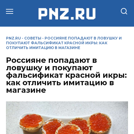
Перейти
к
содержанию
PNZ.RU
-
СОВЕТЫ
-
РОССИЯНЕ ПОПАДАЮТ В ЛОВУШКУ И
ПОКУПАЮТ ФАЛЬСИФИКАТ КРАСНОЙ ИКРЫ: КАК
ОТЛИЧИТЬ ИМИТАЦИЮ В МАГАЗИНЕ
Россияне попадают в
ловушку и покупают
фальсификат красной икры:
как отличить имитацию в
магазине