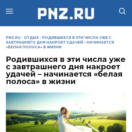
Перейти
к
содержанию
PNZ.RU
-
ОТДЫХ
-
РОДИВШИХСЯ В ЭТИ ЧИСЛА УЖЕ С
ЗАВТРАШНЕГО ДНЯ НАКРОЕТ УДАЧЕЙ – НАЧИНАЕТСЯ
«БЕЛАЯ ПОЛОСА» В ЖИЗНИ
Родившихся в эти числа уже
с завтрашнего дня накроет
удачей – начинается «белая
полоса» в жизни