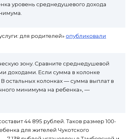
нка уровень среднедушевого дохода
нимума.
услуги: для родителей»
опубликовали
ческую зону. Сравните среднедушевой
ми доходами. Если сумма в колонке
 В остальных колонках — сумма выплат в
очного минимума на ребенка», —
оставит 44 895 рублей. Таков размер 100-
ебенка для жителей Чукотского
 7 138 рублей установлен в Тамбовской и