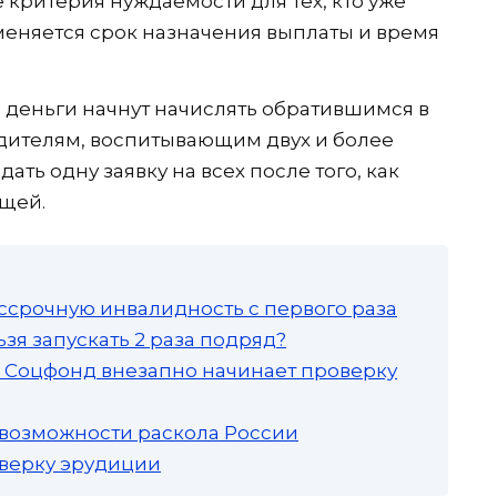
критерия нуждаемости для тех, кто уже
меняется срок назначения выплаты и время
деньги начнут начислять обратившимся в
дителям, воспитывающим двух и более
ать одну заявку на всех после того, как
ущей.
ссрочную инвалидность с первого раза
зя запускать 2 раза подряд?
а: Соцфонд внезапно начинает проверку
 возможности раскола России
роверку эрудиции