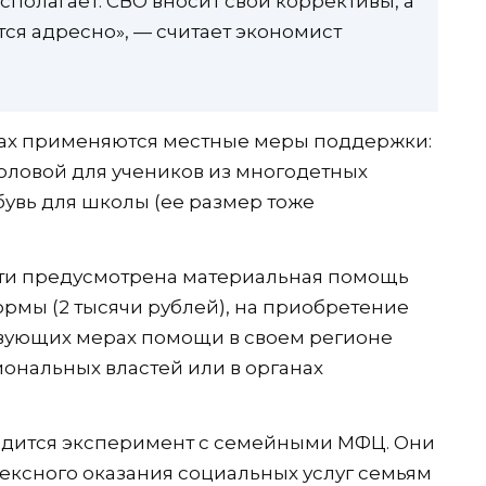
сполагает. СВО вносит свои коррективы, а
я адресно», — считает экономист
лах применяются местные меры поддержки:
оловой для учеников из многодетных
бувь для школы (ее размер тоже
ти предусмотрена материальная помощь
рмы (2 тысячи рублей), на приобретение
твующих мерах помощи в своем регионе
гиональных властей или в органах
одится эксперимент с семейными МФЦ. Они
ексного оказания социальных услуг семьям