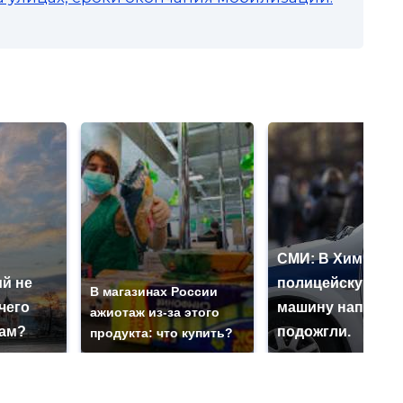
СМИ: В Химках н
й не
полицейскую
В магазинах России
чего
машину напали и
ажиотаж из-за этого
нам?
подожгли.
продукта: что купить?