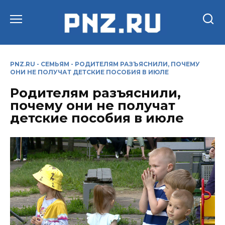
Перейти
к
содержанию
PNZ.RU
-
СЕМЬЯМ
-
РОДИТЕЛЯМ РАЗЪЯСНИЛИ, ПОЧЕМУ
ОНИ НЕ ПОЛУЧАТ ДЕТСКИЕ ПОСОБИЯ В ИЮЛЕ
Родителям разъяснили,
почему они не получат
детские пособия в июле