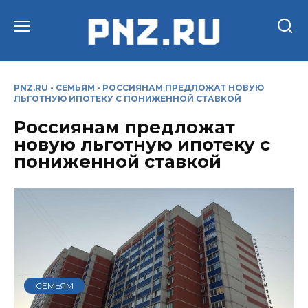
Перейти
к
содержанию
PNZ.RU
-
СЕМЬЯМ
-
РОССИЯНАМ ПРЕДЛОЖАТ НОВУЮ
ЛЬГОТНУЮ ИПОТЕКУ С ПОНИЖЕННОЙ СТАВКОЙ
Россиянам предложат
новую льготную ипотеку с
пониженной ставкой
СЕМЬЯМ