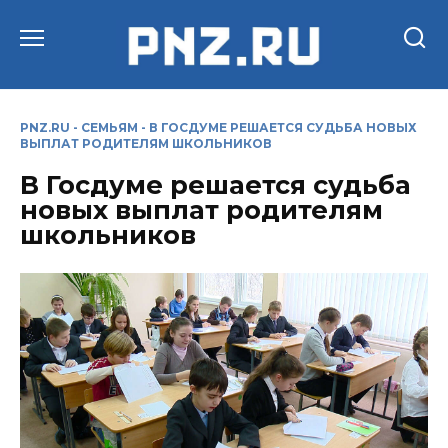
Перейти
к
содержанию
PNZ.RU
-
СЕМЬЯМ
-
В ГОСДУМЕ РЕШАЕТСЯ СУДЬБА НОВЫХ
ВЫПЛАТ РОДИТЕЛЯМ ШКОЛЬНИКОВ
В Госдуме решается судьба
новых выплат родителям
школьников