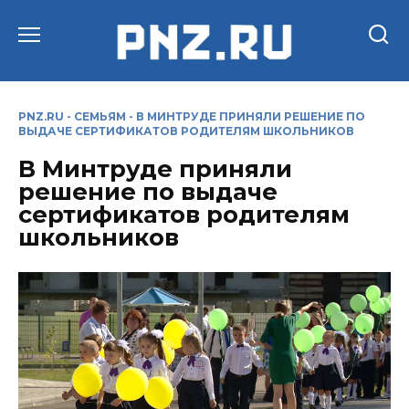
Перейти
к
содержанию
PNZ.RU
-
СЕМЬЯМ
-
В МИНТРУДЕ ПРИНЯЛИ РЕШЕНИЕ ПО
ВЫДАЧЕ СЕРТИФИКАТОВ РОДИТЕЛЯМ ШКОЛЬНИКОВ
В Минтруде приняли
решение по выдаче
сертификатов родителям
школьников