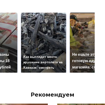
казны
Не ешьте эту
Как выглядит место
ны 18
готовую еду из
крушение вертолета на
ублей
магазина: список
Кавказе: смотреть
Рекомендуем