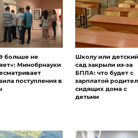
Э больше не
Школу или детски
яет»: Минобрнауки
сад закрыли из-за
есматривает
БПЛА: что будет с
вила поступления в
зарплатой родител
ы
сидящих дома с
детьми