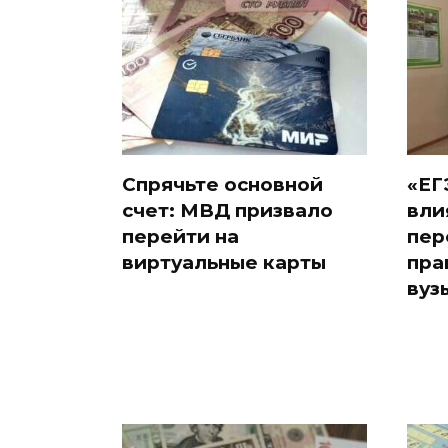
Спрячьте основной
«ЕГ
счет: МВД призвало
вли
перейти на
пер
виртуальные карты
пра
вуз