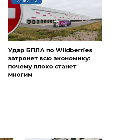
ИЗ ЖИЗНИ
Удар БПЛА по Wildberries
затронет всю экономику:
почему плохо станет
В ОАЭ произошло
многим
Все новости по
жестокое убийство
падению вертолета на
криптомиллионера
Кавказе: читать здесь