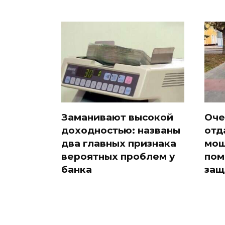
Заманивают высокой
Оче
доходностью: названы
отд
два главных признака
мош
вероятных проблем у
пом
банка
защ