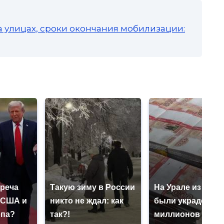
а улицах, сроки окончания мобилизации:
треча
Такую зиму в России
На Урале из казн
 США и
никто не ждал: как
были украдены 1
опа?
так?!
миллионов рубл