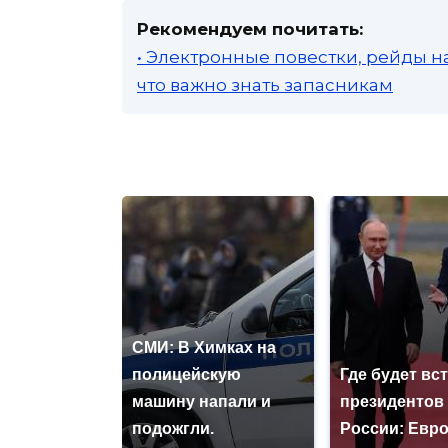
Рекомендуем почитать:
• Электронные повестки, рейды н
что важно знать запасникам
СМИ: В Химках на
полицейскую
Где будет вс
машину напали и
президентов
подожгли.
России: Евр