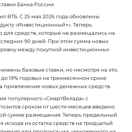
тавки Банка России.
л ВТБ. С 25 мая 2026 года обновлены
дукту «Инвестиционный+». Теперь
о для средств, которые не размещались на
последних 90 дней. При этом сумма новых
оровну между покупкой инвестиционных
ижены базовые ставки, но несмотря на это,
до 19% годовых на трехмесячном сроке
а привлечение новых денежных средств.
вия популярного «СмартВклада» с
позитов сроком от шести месяцев введено
ой сумме размещения. Теперь предельный
я исходя из остатка средств на тридцатый
олнения или пролонгации, умноженного на