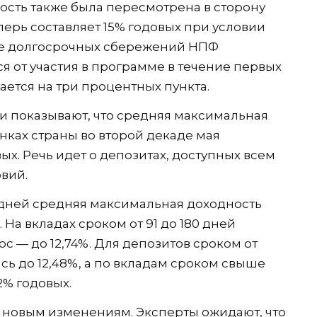
сть также была пересмотрена в сторону
ерь составляет 15% годовых при условии
ме долгосрочных сбережений НПФ
ся от участия в программе в течение первых
ается на три процентных пункта.
и показывают, что средняя максимальная
нках страны во второй декаде мая
ых. Речь идет о депозитах, доступных всем
вий.
0 дней средняя максимальная доходность
. На вкладах сроком от 91 до 180 дней
с — до 12,74%. Для депозитов сроком от
сь до 12,48%, а по вкладам сроком свыше
2% годовых.
 новым изменениям. Эксперты ожидают, что