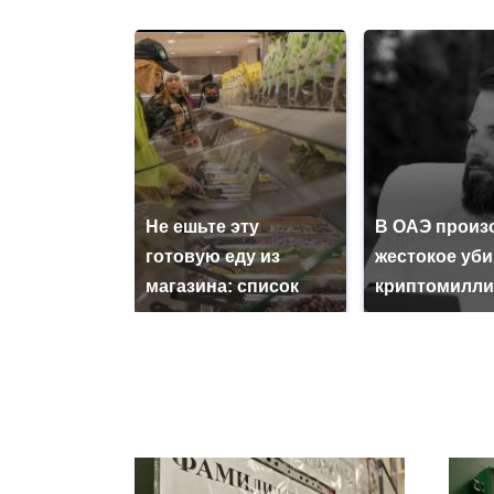
Не ешьте эту
В ОАЭ произ
готовую еду из
жестокое уб
магазина: список
криптомилли