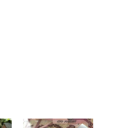
СМИ: В Химках на
е
полицейскую
В магазинах России
о
машину напали и
ажиотаж из-за этого
подожгли.
продукта: что купить?