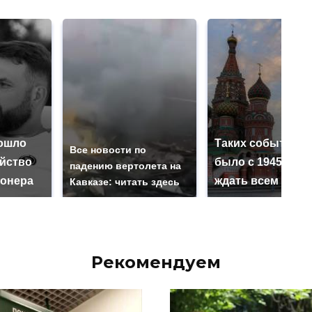
ошло
Таких событий н
Все новости по
ийство
было с 1945: чег
падению вертолета на
онера
ждать всем нам?
Кавказе: читать здесь
Рекомендуем