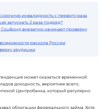
ссрочную инвалидность с первого раза
зя запускать 2 раза подряд?
а: Соцфонд внезапно начинает проверку
 возможности раскола России
роверку эрудиции
 тенденция может оказаться временной.
адов доходность, вероятнее всего,
итикой Центробанка, который регулярно
азвал облигации федерального займа. Хотя