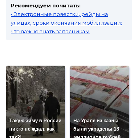
Рекомендуем почитать:
• Электронные повестки, рейды на
улицах, сроки окончания мобилизации:
что важно знать запасникам
Такую зиму в России
На Урале из казны
никто не ждал: как
были украдены 18
так?!
миллионов рублей