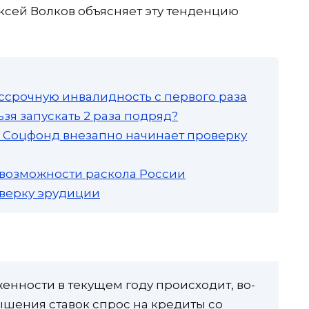
сей Волков объясняет эту тенденцию
ссрочную инвалидность с первого раза
зя запускать 2 раза подряд?
а: Соцфонд внезапно начинает проверку
 возможности раскола России
роверку эрудиции
енности в текущем году происходит, во-
вышения ставок спрос на кредиты со