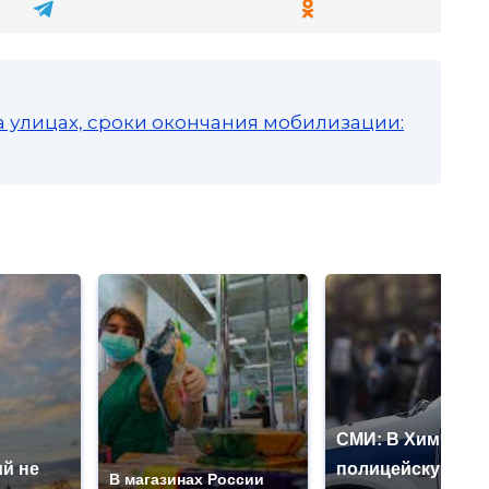
а улицах, сроки окончания мобилизации:
СМИ: В Химках н
й не
полицейскую
В магазинах России