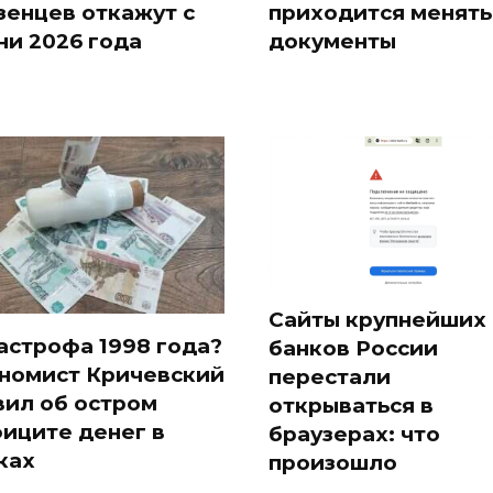
зенцев откажут с
приходится менять
ни 2026 года
документы
Сайты крупнейших
астрофа 1998 года?
банков России
номист Кричевский
перестали
вил об остром
открываться в
иците денег в
браузерах: что
ках
произошло