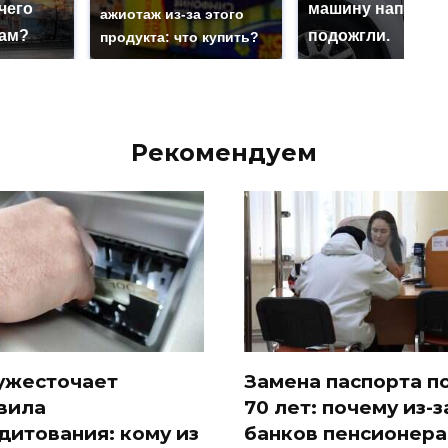
чего
машину напали и
ажиотаж из-за этого
нам?
подожгли.
продукта: что купить?
Рекомендуем
ужесточает
Замена паспорта п
вила
70 лет: почему из-з
дитования: кому из
банков пенсионер