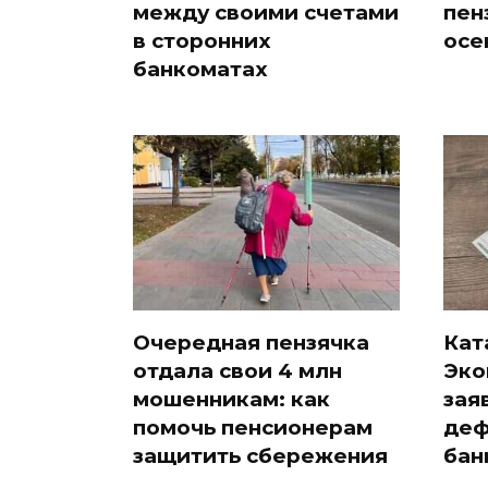
между своими счетами
пен
в сторонних
осе
банкоматах
Очередная пензячка
Кат
отдала свои 4 млн
Эко
мошенникам: как
зая
помочь пенсионерам
деф
защитить сбережения
бан