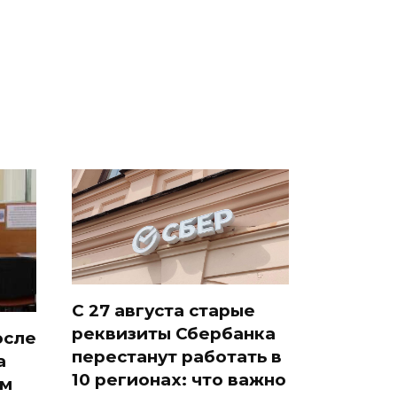
президентов США и
были украдены 18
России: Европа?
миллионов рублей
С 27 августа старые
реквизиты Сбербанка
осле
перестанут работать в
а
10 регионах: что важно
ам