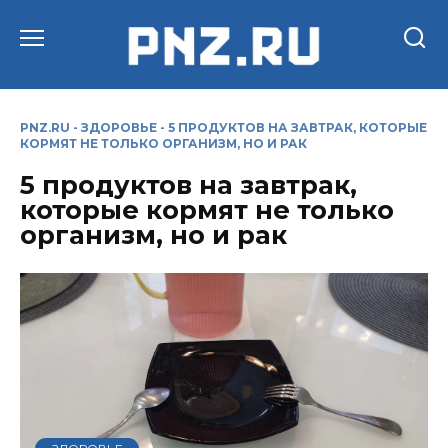
Перейти
к
содержанию
PNZ.RU
-
ЗДОРОВЬЕ
-
5 ПРОДУКТОВ НА ЗАВТРАК, КОТОРЫЕ
КОРМЯТ НЕ ТОЛЬКО ОРГАНИЗМ, НО И РАК
5 продуктов на завтрак,
которые кормят не только
организм, но и рак