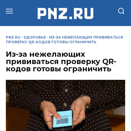
Перейти
к
содержанию
PNZ.RU
-
ЗДОРОВЬЕ
-
ИЗ-ЗА НЕЖЕЛАЮЩИХ ПРИВИВАТЬСЯ
ПРОВЕРКУ QR-КОДОВ ГОТОВЫ ОГРАНИЧИТЬ
Из-за нежелающих
прививаться проверку QR-
кодов готовы ограничить