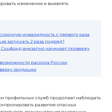
ировать изменения и выявлять
ссрочную инвалидность с первого раза
зя запускать 2 раза подряд?
а: Соцфонд внезапно начинает проверку
 возможности раскола России
роверку эрудиции
ки профильных служб продолжат наблюдать
онтролировать развитие опасных
ероятность возникновения различных