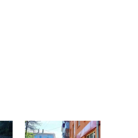
СМИ: В Химках на
полицейскую
Где будет встреча
и
машину напали и
президентов США и
о
подожгли.
России: Европа?
ть?