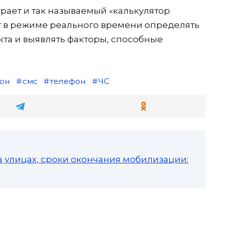
рает и так называемый «калькулятор
ет в режиме реального времени определять
кта и выявлять факторы, способные
он
смс
телефон
ЧС
а улицах, сроки окончания мобилизации: