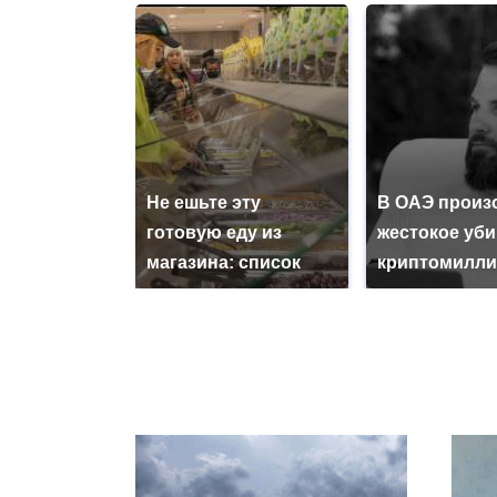
Не ешьте эту
В ОАЭ произ
готовую еду из
жестокое уб
магазина: список
криптомилли