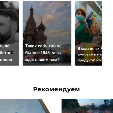
ошло
Таких событий не
В магазинах Росси
ийство
было с 1945: чего
ажиотаж из-за этог
онера
ждать всем нам?
продукта: что купи
Рекомендуем