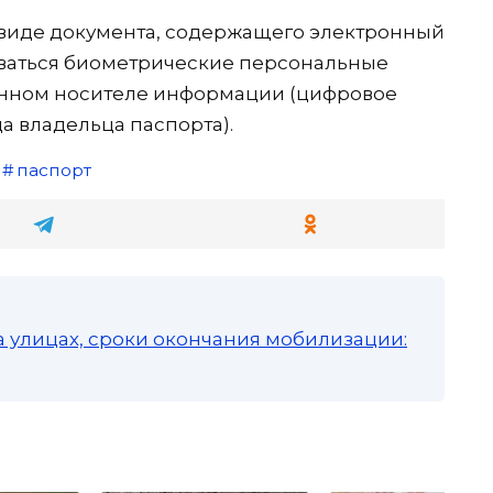
 виде документа, содержащего электронный
ываться биометрические персональные
онном носителе информации (цифровое
 владельца паспорта).
паспорт
а улицах, сроки окончания мобилизации: