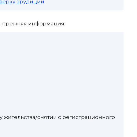
роверку эрудиции
я прежняя информация:
ту жительства/снятии с регистрационного