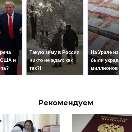
треча
Такую зиму в России
На Урале из казн
 США и
никто не ждал: как
были украдены 1
опа?
так?!
миллионов рубл
Рекомендуем