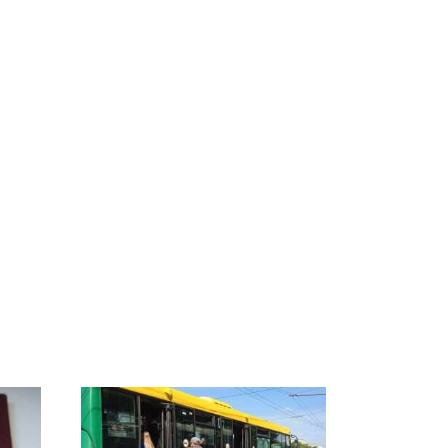
ы
Не ешьте эту
Как выглядит место
8
готовую еду из
крушение вертолета на
ей
магазина: список
Кавказе: смотреть