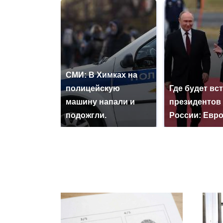
СМИ: В Химках на
полицейскую
Где будет вс
машину напали и
президентов
подожгли.
России: Евр