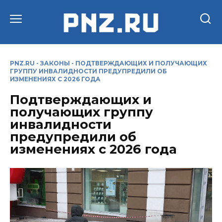
Перейти
к
содержанию
PNZ.RU
-
ЗАКОНЫ
-
ПОДТВЕРЖДАЮЩИХ И ПОЛУЧАЮЩИХ
ГРУППУ ИНВАЛИДНОСТИ ПРЕДУПРЕДИЛИ ОБ
ИЗМЕНЕНИЯХ С 2026 ГОДА
Подтверждающих и
получающих группу
инвалидности
предупредили об
изменениях с 2026 года