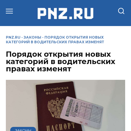
Перейти
к
содержанию
PNZ.RU
-
ЗАКОНЫ
-
ПОРЯДОК ОТКРЫТИЯ НОВЫХ
КАТЕГОРИЙ В ВОДИТЕЛЬСКИХ ПРАВАХ ИЗМЕНЯТ
Порядок открытия новых
категорий в водительских
правах изменят
ЗАКОНЫ