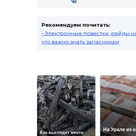
Рекомендуем почитать:
• Электронные повестки, рейды н
что важно знать запасникам
На Урале из 
Как выглядит место