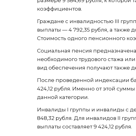
размере 9 584,69 рубля, к которой
коэффициентов.
Граждане с инвалидностью III гру
выплаты — 4 792,35 рубля, а также
Стоимость одного пенсионного коэф
Социальная пенсия предназначена
необходимого трудового стажа или
вид обеспечения получают также д
После проведенной индексации ба
424,12 рубля. Именно от этой сумм
данной категории.
Инвалиды I группы и инвалиды с де
848,32 рубля. Для инвалидов II гру
выплаты составляет 9 424,12 рубля.