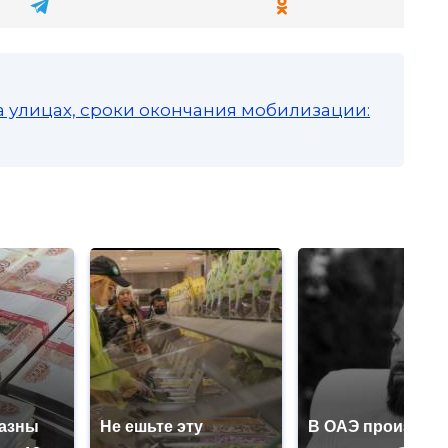
а улицах, сроки окончания мобилизации:
казны
Не ешьте эту
В ОАЭ произошл