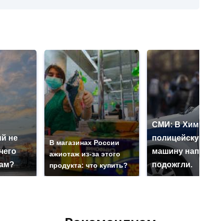
СМИ: В Химках н
й не
полицейскую
В магазинах России
чего
машину напали и
ажиотаж из-за этого
нам?
подожгли.
продукта: что купить?