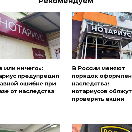
Рекомендуем
е или ничего»:
В России меняют
ариус предупредил
порядок оформлен
лавной ошибке при
наследства:
азе от наследства
нотариусов обяжут
проверять акции