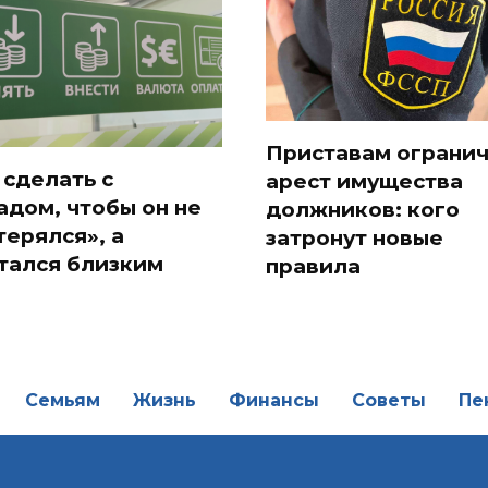
Приставам огранич
 сделать с
арест имущества
адом, чтобы он не
должников: кого
терялся», а
затронут новые
тался близким
правила
Семьям
Жизнь
Финансы
Советы
Пе