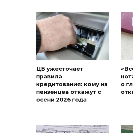
ЦБ ужесточает
«Вс
правила
нот
кредитования: кому из
о г
пензенцев откажут с
отк
осени 2026 года