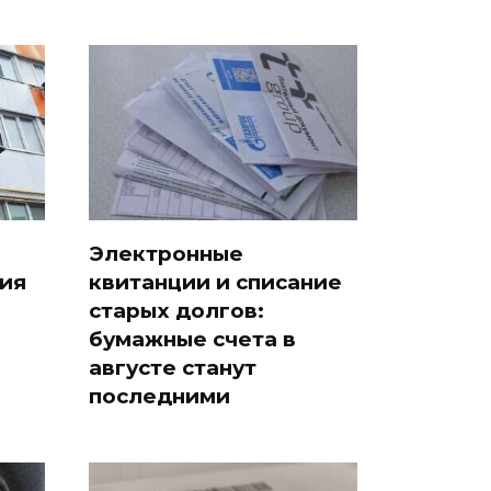
Электронные
ия
квитанции и списание
старых долгов:
бумажные счета в
августе станут
последними