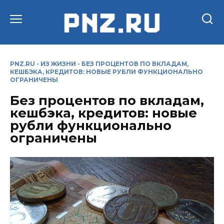
Перейти
к
содержанию
PNZ.RU
-
ИЗ ЖИЗНИ
-
БЕЗ ПРОЦЕНТОВ ПО ВКЛАДАМ,
КЕШБЭКА, КРЕДИТОВ: НОВЫЕ РУБЛИ ФУНКЦИОНАЛЬНО
ОГРАНИЧЕНЫ
Без процентов по вкладам,
кешбэка, кредитов: новые
рубли функционально
ограничены