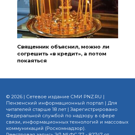
Священник объяснил, можно ли
согрешить «в кредит», а потом
покаяться
© 2026 | Сетевое издание СМИ PNZ.RU |
Пензенский информационный портал | Для
читателей старше 18 лет | Зарегистрировано
Федеральной службой по надзору в сфере
связи, информационных технологий и массовых
коммуникаций (Роскомнадзор).
Реестровая запись ЭЛ № ФС 77 - 82747 от