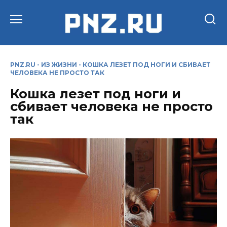
Перейти
к
содержанию
PNZ.RU
-
ИЗ ЖИЗНИ
-
КОШКА ЛЕЗЕТ ПОД НОГИ И СБИВАЕТ
ЧЕЛОВЕКА НЕ ПРОСТО ТАК
Кошка лезет под ноги и
сбивает человека не просто
так