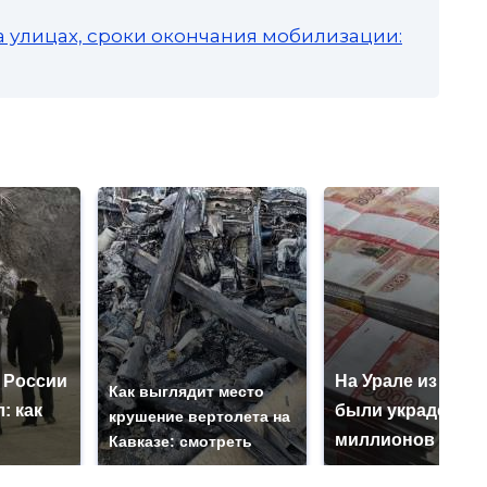
а улицах, сроки окончания мобилизации:
 России
На Урале из казн
Как выглядит место
: как
были украдены 1
крушение вертолета на
миллионов рубл
Кавказе: смотреть