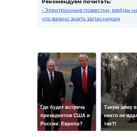
Рекомендуем почитать:
• Электронные повестки, рейды н
что важно знать запасникам
Где будет встреча
Такую зиму в
президентов США и
никто не ждал
России: Европа?
так?!