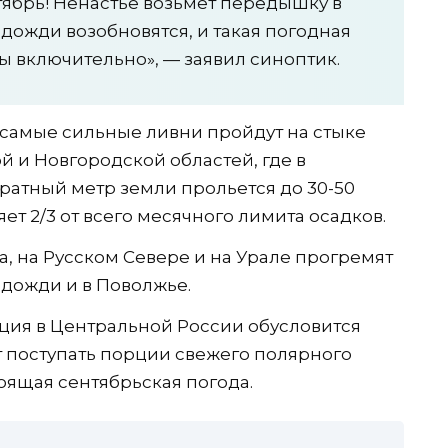
тябрь! Ненастье возьмет передышку в
дожди возобновятся, и такая погодная
ты включительно», — заявил синоптик.
 самые сильные ливни пройдут на стыке
й и Новгородской областей, где в
ратный метр земли прольется до 30-50
ет 2/3 от всего месячного лимита осадков.
а, на Русском Севере и на Урале прогремят
дожди и в Поволжье.
ация в Центральной России обусловится
т поступать порции свежего полярного
тоящая сентябрьская погода.