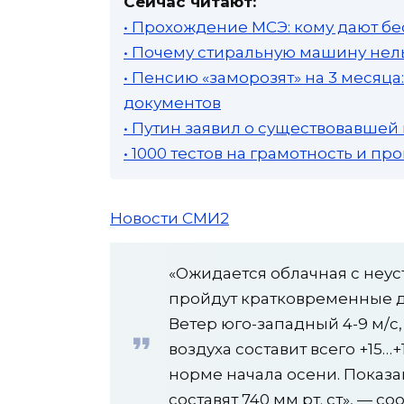
Сейчас читают:
• Прохождение МСЭ: кому дают бе
• Почему стиральную машину нель
• Пенсию «заморозят» на 3 месяц
документов
• Путин заявил о существовавшей
• 1000 тестов на грамотность и п
Новости СМИ2
«Ожидается облачная с неу
пройдут кратковременные д
Ветер юго-западный 4-9 м/с
воздуха составит всего +15…+
норме начала осени. Показа
составят 740 мм рт. ст», — 