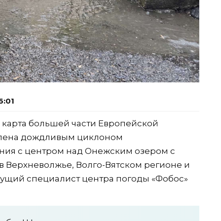
6:01
я карта большей части Европейской
влена дождливым циклоном
ния с центром над Онежским озером с
 Верхневолжье, Волго-Вятском регионе и
дущий специалист центра погоды «Фобос»