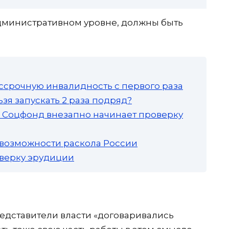
дминистративном уровне, должны быть
ссрочную инвалидность с первого раза
зя запускать 2 раза подряд?
а: Соцфонд внезапно начинает проверку
 возможности раскола России
роверку эрудиции
редставители власти «договаривались