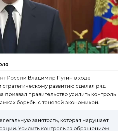
0:10
ент России Владимир Путин в ходе
и стратегическому развитию сделал ряд
ва призвал правительство усилить контроль
амках борьбы с теневой экономикой.
елегальную занятость, которая нарушает
рации. Усилить контроль за обращением