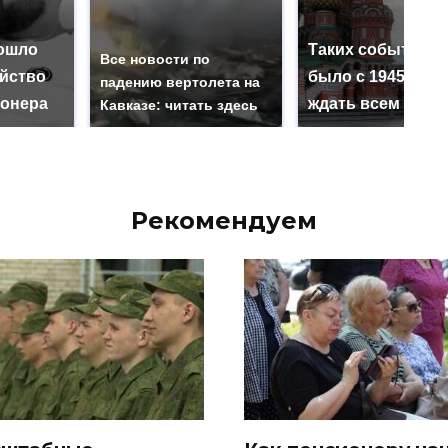
ошло
Таких событий н
Все новости по
ийство
было с 1945: чег
падению вертолета на
онера
ждать всем нам?
Кавказе: читать здесь
Рекомендуем