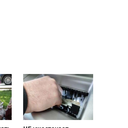
СМИ: В Химках на
е
полицейскую
В магазинах России
о
машину напали и
ажиотаж из-за этого
подожгли.
продукта: что купить?