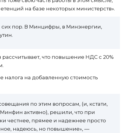
ь тоже свою часть работы в этом смысле,
етенций на базе некоторых министерств».
о сих пор. В Минцифры, в Минэнергии,
утин.
 рассчитывает, что повышение НДС с 20%
м.
е налога на добавленную стоимость
овещания по этим вопросам, (и, кстати,
Минфин активно), решили, что при
аки честнее, прямее и надежнее просто
ное, надеюсь, но повышение», —