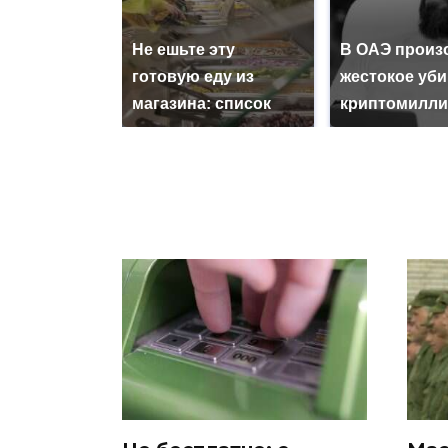
Не ешьте эту
В ОАЭ произ
готовую еду из
жестокое уб
магазина: список
криптомилли