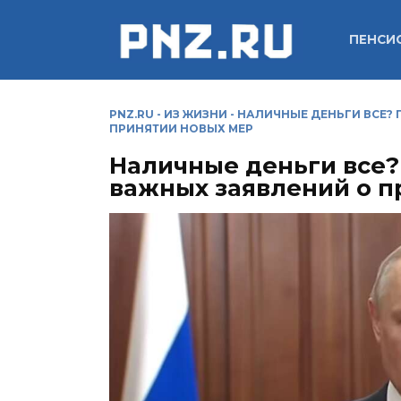
Перейти
к
ПЕНСИ
содержанию
PNZ.RU
-
ИЗ ЖИЗНИ
-
НАЛИЧНЫЕ ДЕНЬГИ ВСЕ? 
ПРИНЯТИИ НОВЫХ МЕР
Наличные деньги все?
важных заявлений о п