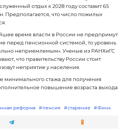
служенный отдых к 2028 году составит 65
н. Предполагается, что число пожилых
ся.
айшее время власти в России не предпримут
щие перед пенсионной системой, то уровень
иально неприемлемым». Ученые из РАНХиГС
ают, что правительству России стоит
зовут неприятие у населения.
ие минимального стажа для получения
 дополнительное повышение возраста выхода
нная реформа
пенсия
старение
Финк