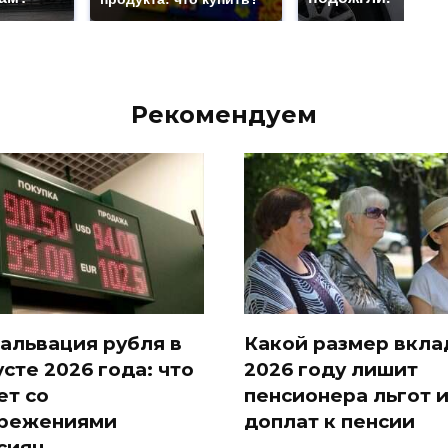
Рекомендуем
альвация рубля в
Какой размер вкла
усте 2026 года: что
2026 году лишит
ет со
пенсионера льгот 
режениями
доплат к пенсии
сиян