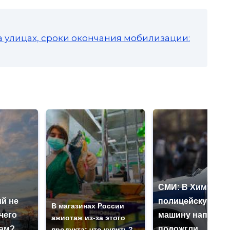
а улицах, сроки окончания мобилизации:
СМИ: В Химках н
й не
полицейскую
В магазинах России
чего
машину напали и
ажиотаж из-за этого
нам?
подожгли.
продукта: что купить?