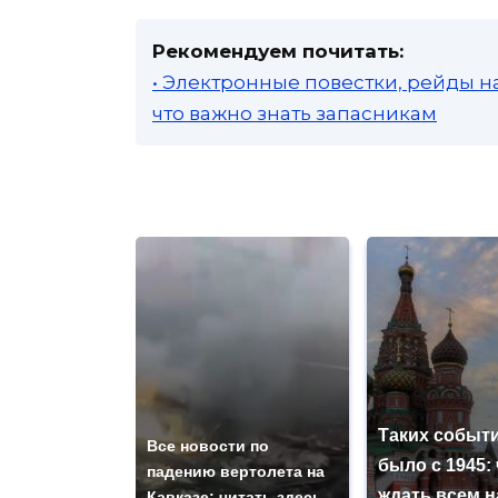
Рекомендуем почитать:
• Электронные повестки, рейды н
что важно знать запасникам
Таких событи
Все новости по
было с 1945: 
падению вертолета на
ждать всем 
Кавказе: читать здесь