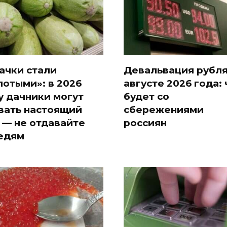
ачки стали
Девальвация рубля
лотыми»: в 2026
августе 2026 года: 
у дачники могут
будет со
вать настоящий
сбережениями
 — не отдавайте
россиян
едям