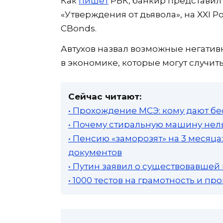
Как
пишет
РБК, банкир представил
«Утверждения от дьявола», на XXI
CBonds.
Автухов назвал возможные негатив
в экономике, которые могут случитьс
Сейчас читают:
• Прохождение МСЭ: кому дают бе
• Почему стиральную машину нель
• Пенсию «заморозят» на 3 месяц
документов
• Путин заявил о существовавшей
• 1000 тестов на грамотность и п