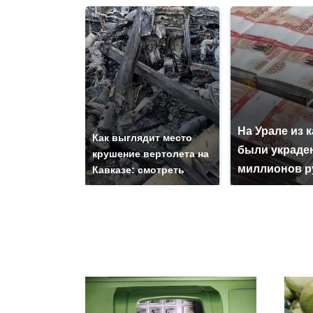
На Урале из 
Как выглядит место
были украде
крушение вертолета на
миллионов р
Кавказе: смотреть