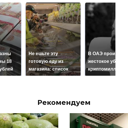
казны
Не ешьте эту
В ОАЭ произошл
ны 18
готовую еду из
жестокое убийст
ублей
магазина: список
криптомиллионе
Рекомендуем