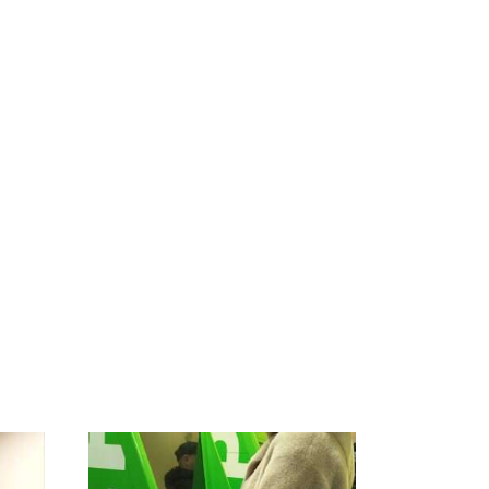
о
Таких событий не
Все новости по
во
было с 1945: чего
падению вертолета на
ра
ждать всем нам?
Кавказе: читать здесь