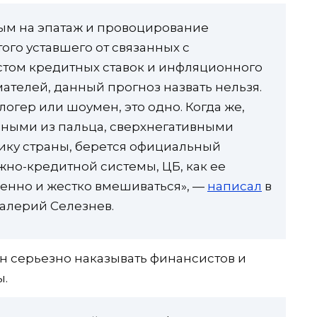
ым на эпатаж и провоцирование
ого уставшего от связанных с
том кредитных ставок и инфляционного
телей, данный прогноз назвать нельзя.
логер или шоумен, это одно. Когда же,
анными из пальца, сверхнегативными
ику страны, берется официальный
но-кредитной системы, ЦБ, как ее
ленно и жестко вмешиваться», —
написал
в
Валерий Селезнев.
н серьезно наказывать финансистов и
ы.