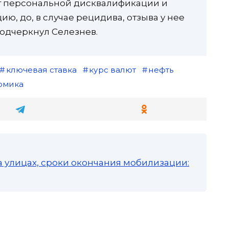
от персональной дисквалификации и
ю, до, в случае рецидива, отзыва у нее
одчеркнул Селезнев.
ключевая ставка
курс валют
нефть
омика
а улицах, сроки окончания мобилизации: