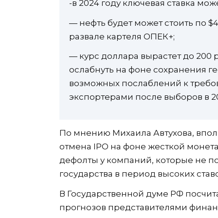
-в 2024 году ключевая ставка мож
— нефть будет может стоить по $
развале картеля ОПЕК+;
— курс доллара вырастет до 200 
ослабнуть на фоне сохранения ге
возможных послаблений к требо
экспортерами после выборов в 20
По мнению Михаила Автухова, впол
отмена IPO на фоне жесткой монет
дефолты у компаний, которые не п
государства в период высоких ставо
В Государственной думе РФ посчит
прогнозов представителями финан