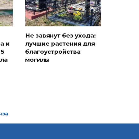
Не завянут без ухода:
а и
лучшие растения для
 5
благоустройства
ила
могилы
нза