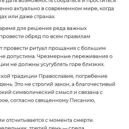
ь дать возможность собраться и проститься
бенно актуально в современном мире, когда
ах или даже странах.
 время для решения ряда важных
провести обряд по всем правилам
ет провести ритуал прощания с большим
лне допустима. Чрезмерные переживания о
ии не должны усугублять горе близких.
кой традиции Православия, погребение
ень. Это не строгий закон, а благочестивый
бокий символический смысл и связана с
рое, согласно священному Писанию,
и отсчитывается с момента смерти.
едельник, третий день — среда.