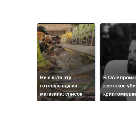
Не ешьте эту
В ОАЭ произ
готовую еду из
жестокое уб
магазина: список
криптомилли