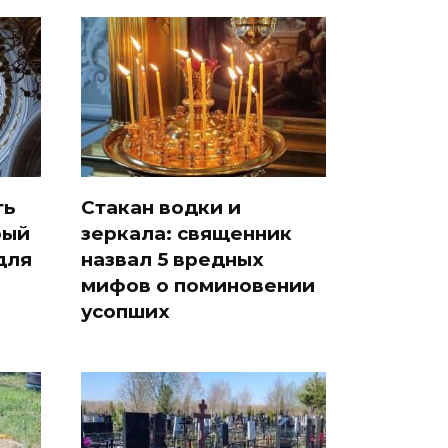
ть
Стакан водки и
рый
зеркала: священник
для
назвал 5 вредных
мифов о поминовении
усопших