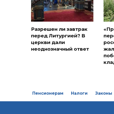
Разрешен ли завтрак
«Пр
перед Литургией? В
пер
церкви дали
рос
неоднозначный ответ
жал
поб
кла
Пенсионерам
Налоги
Законы