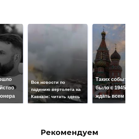
ошло
Таких событий н
Все новости по
ийство
было с 1945: чег
падению вертолета на
онера
ждать всем нам?
Кавказе: читать здесь
Рекомендуем