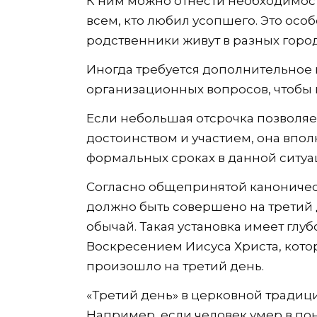
К ним можно отнести необходимост
всем, кто любил усопшего. Это осо
родственники живут в разных город
Иногда требуется дополнительное
организационных вопросов, чтобы 
Если небольшая отсрочка позволя
достоинством и участием, она впо
формальных сроках в данной ситуац
Согласно общепринятой каноничес
должно быть совершено на третий д
обычай. Такая установка имеет глу
Воскресением Иисуса Христа, кото
произошло на третий день.
«Третий день» в церковной традици
Например, если человек умер в пон