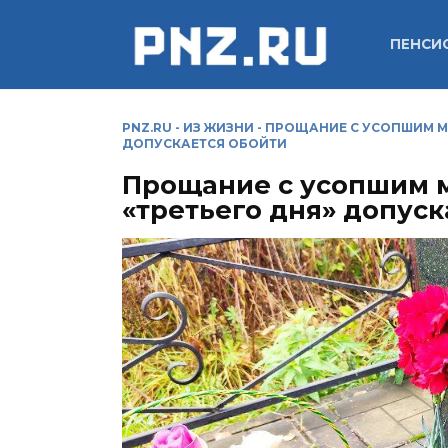
Перейти
к
ПЕНСИ
содержанию
PNZ.RU
-
ИЗ ЖИЗНИ
-
ПРОЩАНИЕ С УСОПШИМ МО
ДОПУСКАЕТСЯ ОБОЙТИ
Прощание с усопшим 
«третьего дня» допуск