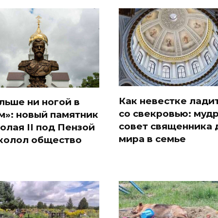
Как невестке лади
льше ни ногой в
со свекровью: муд
м»: новый памятник
совет священника 
олая II под Пензой
мира в семье
колол общество