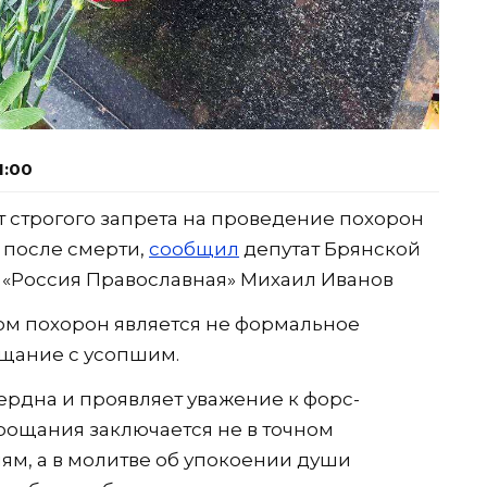
1:00
т строгого запрета на проведение похорон
 после смерти,
сообщил
депутат Брянской
 «Россия Православная» Михаил Иванов
ом похорон является не формальное
ощание с усопшим.
ердна и проявляет уважение к форс-
рощания заключается не в точном
м, а в молитве об упокоении души