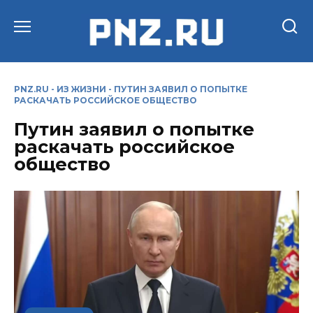
Перейти
к
содержанию
PNZ.RU
-
ИЗ ЖИЗНИ
-
ПУТИН ЗАЯВИЛ О ПОПЫТКЕ
РАСКАЧАТЬ РОССИЙСКОЕ ОБЩЕСТВО
Путин заявил о попытке
раскачать российское
общество