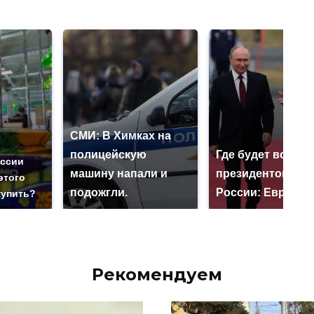
СМИ: В Химках на
полицейскую
Где будет встреч
оссии
машину напали и
президентов СШ
этого
подожгли.
России: Европа?
купить?
Рекомендуем