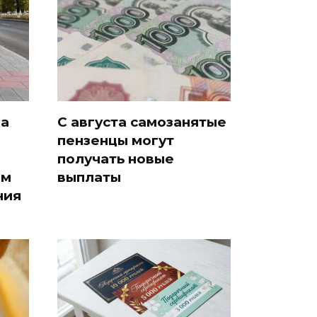
ка
С августа самозанятые
пензенцы могут
получать новые
ам
выплаты
ния