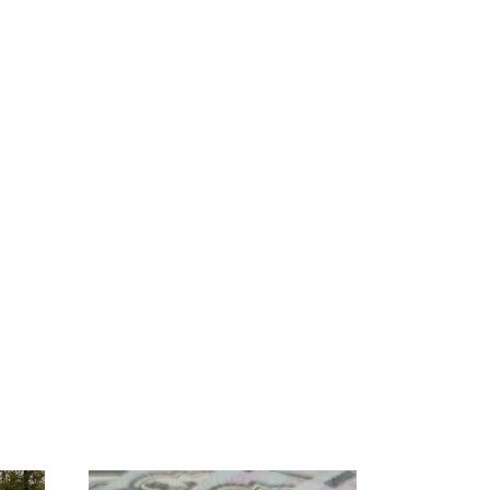
а
На Урале из казны
Такую зиму в России
А и
были украдены 18
никто не ждал: как
миллионов рублей
так?!