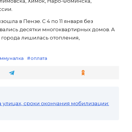
лимовска, Химок, Наро-Фоминска,
ссии.
шла в Пензе. С 4 по 11 января без
вались десятки многоквартирных домов. А
а города лишилась отопления,
оммуналка
оплата
а улицах, сроки окончания мобилизации: