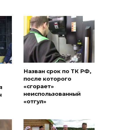
Назван срок по ТК РФ,
после которого
«сгорает»
я
неиспользованный
н
«отгул»