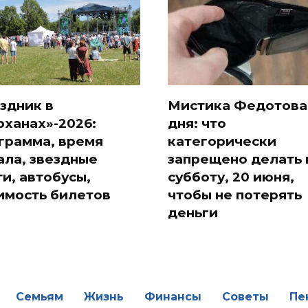
здник в
Мистика Федотова
рханах»-2026:
дня: что
грамма, время
категорически
ала, звездные
запрещено делать 
ти, автобусы,
субботу, 20 июня,
имость билетов
чтобы не потерять
деньги
Семьям
Жизнь
Финансы
Советы
Пе