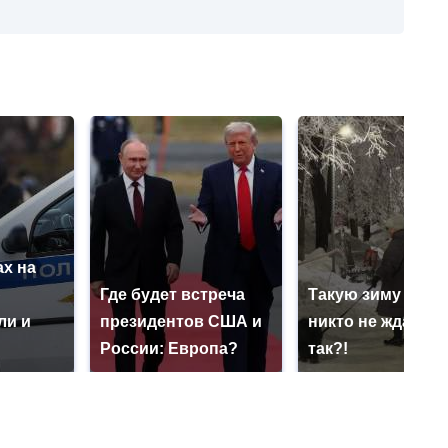
х на
ю
Где будет встреча
Такую зиму в Ро
ли и
президентов США и
никто не ждал: ка
России: Европа?
так?!