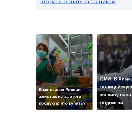
что важно знать запасникам
СМИ: В Химка
полицейску
В магазинах России
машину напа
ажиотаж из-за этого
подожгли.
продукта: что купить?