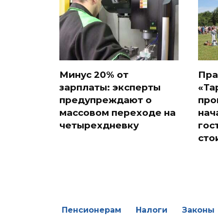
Минус 20% от
Пра
зарплаты: эксперты
«Та
предупреждают о
про
массовом переходе на
нач
четырехдневку
гос
сто
Пенсионерам
Налоги
Законы