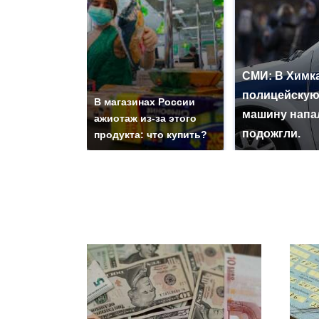
СМИ: В Химка
полицейску
В магазинах России
машину напа
ажиотаж из-за этого
подожгли.
продукта: что купить?