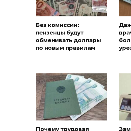
Без комиссии:
Даж
пензенцы будут
вра
обменивать доллары
бол
по новым правилам
уре
Почему трудовая
Зам