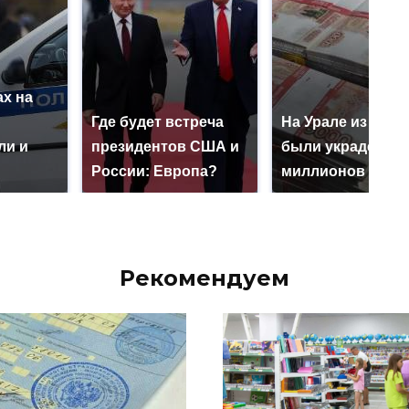
х на
ю
Где будет встреча
На Урале из казн
ли и
президентов США и
были украдены 1
России: Европа?
миллионов рубл
Рекомендуем