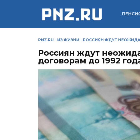
Перейти
к
ПЕНСИ
содержанию
PNZ.RU
-
ИЗ ЖИЗНИ
-
РОССИЯН ЖДУТ НЕОЖИДА
Россиян ждут неожид
договорам до 1992 год