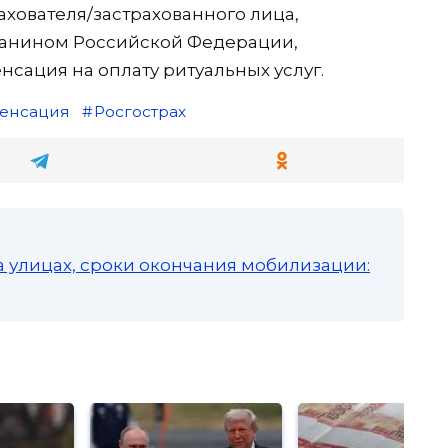
рахователя/застрахованного лица,
данином Российской Федерации,
сация на оплату ритуальных услуг.
енсация
Росгострах
а улицах, сроки окончания мобилизации: