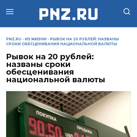
Перейти
к
содержанию
PNZ.RU
-
ИЗ ЖИЗНИ
-
РЫВОК НА 20 РУБЛЕЙ: НАЗВАНЫ
СРОКИ ОБЕСЦЕНИВАНИЯ НАЦИОНАЛЬНОЙ ВАЛЮТЫ
Рывок на 20 рублей:
названы сроки
обесценивания
национальной валюты