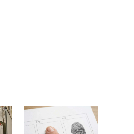
о
Таких событий не
Все новости по
во
было с 1945: чего
падению вертолета на
ра
ждать всем нам?
Кавказе: читать здесь