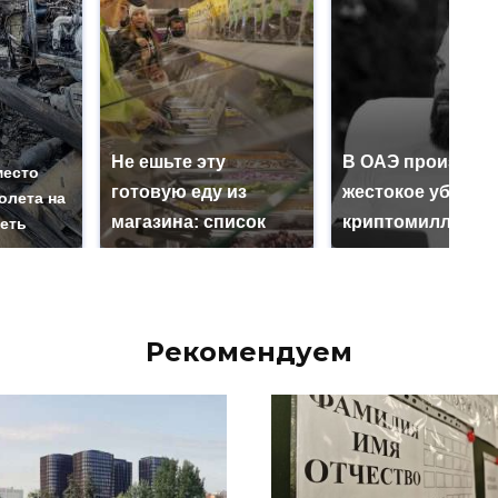
Не ешьте эту
В ОАЭ произошл
место
готовую еду из
жестокое убийст
олета на
магазина: список
криптомиллионе
реть
Рекомендуем