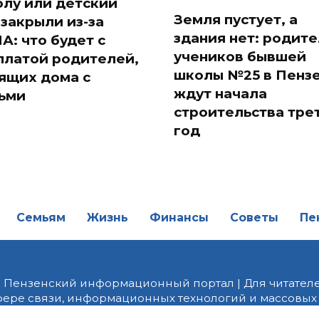
лу или детский
Земля пустует, а
 закрыли из-за
здания нет: родит
А: что будет с
учеников бывшей
платой родителей,
школы №25 в Пенз
ящих дома с
ждут начала
ьми
строительства тре
год
Семьям
Жизнь
Финансы
Советы
Пе
| Пензенский информационный портал | Для читателе
фере связи, информационных технологий и массовых
от 18.02.2022 года. Учредитель ООО «ПНЗ». Главный р