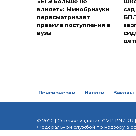
«ЕГЭ больше не
Шко
влияет»: Минобрнауки
сад
пересматривает
БПЛ
правила поступления в
зар
вузы
сид
дет
Пенсионерам
Налоги
Законы
© 2026 | Сетевое издание СМИ PNZ.RU 
Федеральной службой по надзору в с
Реестровая запись ЭЛ № ФС 77 - 82747 