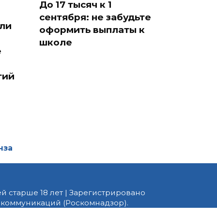
До 17 тысяч к 1
сентября: не забудьте
ели
оформить выплаты к
школе
е
тий
нза
й старше 18 лет | Зарегистрировано
 коммуникаций (Роскомнадзор).
едактор — Белов В.Ю. Телефон