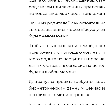
Сдача биометрических данных стан
родителей или законных представи
не через школы, а через приложени
Один из родителей самостоятельно
авторизовавшись через «Госуслуги»
будет невозможно.
Чтобы пользоваться системой, школ
приложении с помощью логина и пар
этого родителю поступит запрос н
данных. Отозвать согласие на исп
будет в любой момент.
Для запуска проекта требуется ко
биометрическим данным. Сейчас з
профильных министерствах.
Ранее сообщалось, что в России з